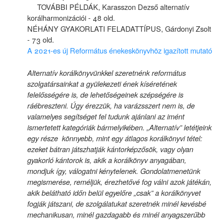
TOVÁBBI PÉLDÁK, Karasszon Dezső alternatív
korálharmonizációi - 48 old.
NÉHÁNY GYAKORLATI FELADATTÍPUS, Gárdonyi Zsolt
- 73 old.
A 2021-es új Református énekeskönyvhöz igazított mutató
Alternatív korálkönyvünkkel szeretnénk református
szolgatársainkat a gyülekezeti ének kíséretének
felelősségére is, de lehetőségeinek szépségére is
ráébreszteni. Úgy érezzük, ha varázsszert nem is, de
valamelyes segítséget fel tudunk ajánlani az imént
ismertetett kategóriák bármelyikében. „Alternatív” letétjeink
egy része könnyebb, mint egy átlagos korálkönyvi tétel:
ezeket bátran játszhatják kántorképzősök, vagy olyan
gyakorló kántorok is, akik a korálkönyv anyagában,
mondjuk így, válogatni kénytelenek. Gondolatmenetünk
megismerése, reméljük, érezhetővé fog válni azok játékán,
akik belátható időn belül egyelőre „csak” a korálkönyvet
fogják játszani, de szolgálatukat szeretnék minél kevésbé
mechanikusan, minél gazdagabb és minél anyagszerűbb