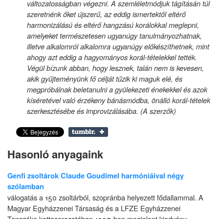
változatosságban végezni. A szemléletmódjuk tágításán túl
szeretnénk őket újszerű, az eddig ismertektől eltérő
harmonizálású és eltérő hangzású korálokkal meglepni,
amelyeket természetesen ugyanúgy tanulmányozhatnak,
illetve alkalomról alkalomra ugyanúgy előkészíthetnek, mint
ahogy azt eddig a hagyományos korál-tételekkel tették.
Végül bízunk abban, hogy lesznek, talán nem is kevesen,
akik gyűjteményünk fő célját tűzik ki maguk elé, és
megpróbálnak beletanulni a gyülekezeti énekekkel és azok
kíséretével való érzékeny bánásmódba, önálló korál-tételek
szerkesztésébe és improvizálásába. (A szerzők)
Hasonló anyagaink
Genfi zsoltárok Claude Goudimel harmóniáival négy
szólamban
válogatás a 150 zsoltárból, szopránba helyezett fődallammal. A
Magyar Egyházzenei Társaság és a LFZE Egyházzenei
Tanszéke kottasorozatában 1997-ben megjelent kiadvány