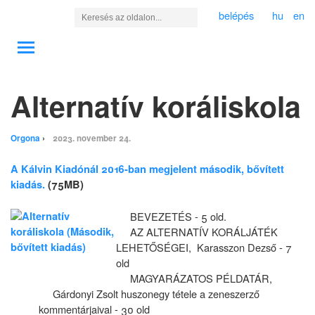
belépés
hu
en
Alternatív koráliskola
Orgona
2023. november 24.
A Kálvin Kiadónál 2016-ban megjelent második, bővített
kiadás.
(75MB)
BEVEZETÉS - 5 old.
AZ ALTERNATÍV KORÁLJÁTÉK
LEHETŐSÉGEI, Karasszon Dezső - 7
old
MAGYARÁZATOS PÉLDATÁR,
Gárdonyi Zsolt huszonegy tétele a zeneszerző
kommentárjaival - 30 old