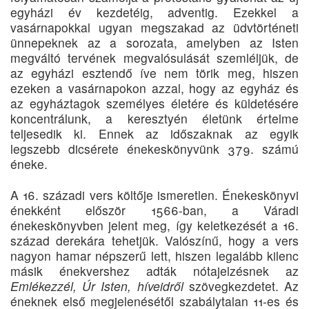
egyházi év kezdetéig, adventig. Ezek­kel a
vasárnapokkal ugyan megszakad az üdvtörténeti
ünnepeknek az a sorozata, amelyben az Isten
megváltó tervének megvalósulását szemléljük, de
az egyházi esztendő íve nem törik meg, hiszen
ezeken a vasárnapokon azzal, hogy az egyház és
az egyháztagok személyes életére és küldetésére
koncentrálunk, a keresztyén életünk értelme
teljesedik ki. Ennek az időszaknak az egyik
legszebb dicsérete énekeskönyvünk 379. számú
éneke.
A 16. századi vers költője ismeretlen. Énekeskönyvi
énekként először 1566-ban, a Váradi
énekeskönyvben jelent meg, így keletkezését a 16.
század derekára tehetjük. Valószínű, hogy a vers
nagyon hamar népszerű lett, hiszen legalább kilenc
másik énekvershez adták nótajelzésnek az
Emlékezzél, Úr Isten, híveidről
szövegkezdetet. Az
éneknek első megjelenésétől szabálytalan 11-es és