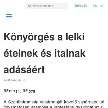
belépés
hu
en
Könyörgés a lelki
ételnek és italnak
adásáért
2018. február 10.
RÉ21 234, RÉ 379
A Szentháromság vasárnapját követő vasárnapokat
folyamatosan számolja a protestáns gyakorlat az új