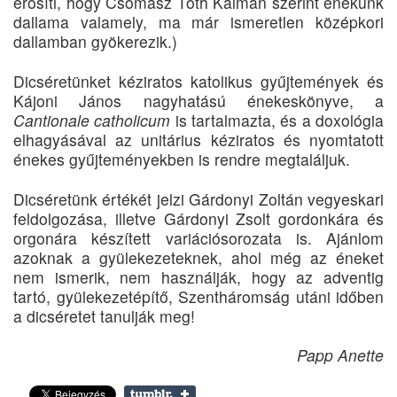
erősíti, hogy Csomasz Tóth Kálmán szerint énekünk
dallama valamely, ma már ismeretlen középkori
dallamban gyökerezik.)
Dicséretünket kéziratos katolikus gyűjtemények és
Kájoni János nagyhatású énekeskönyve, a
Cantionale catholicum
is tartalmazta, és a doxológia
elhagyásával az unitárius kéziratos és nyomtatott
énekes gyűjteményekben is rendre megtaláljuk.
Dicséretünk értékét jelzi Gárdonyi Zoltán vegyeskari
feldolgozása, illetve Gárdonyi Zsolt gordonkára és
orgonára készített variációsorozata is. Ajánlom
azoknak a gyülekezeteknek, ahol még az éneket
nem ismerik, nem használják, hogy az adventig
tartó, gyülekezetépítő, Szentháromság utá­ni időben
a dicséretet tanulják meg!
Papp Anette