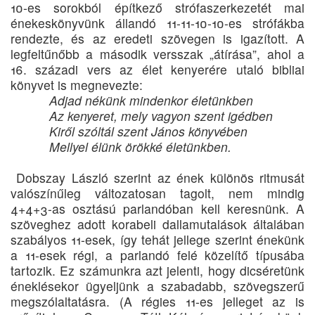
10-es sorokból építkező strófaszerkezetét mai
énekeskönyvünk állandó 11-11-10-10-es strófákba
rendezte, és az eredeti szövegen is igazított. A
legfeltűnőbb a második versszak „átírása”, ahol a
16. századi vers az élet kenyerére utaló bibliai
könyvet is megnevezte:
Adjad nékünk mindenkor életünkben
Az kenyeret, mely vagyon szent igédben
Kiről szóltál szent János könyvében
Mellyel élünk örökké életünkben.
Dobszay László szerint az ének különös ritmusát
valószínűleg változatosan tagolt, nem mindig
4+4+3-as osztású parlandóban kell keresnünk. A
szöveghez adott korabeli dallamutalások általában
szabályos 11-esek, így tehát jellege szerint énekünk
a 11-esek régi, a parlandó felé közelítő típusába
tartozik. Ez számunkra azt jelenti, hogy dicséretünk
éneklésekor ügyeljünk a szabadabb, szövegszerű
megszólaltatásra. (A régies 11-es jelleget az is