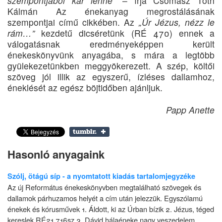
szempontjából kár lenne”
– írja Csomasz Tóth
Kálmán Az énekanyag megrostálásának
szempontjai című cikkében. Az
„Úr Jézus, nézz le
rám…”
kezdetű dicséretünk (RÉ 470) ennek a
válogatásnak eredményeképpen került
énekeskönyvünk anyagába, s mára a legtöbb
gyülekezetünkben meggyökerezett. A szép, költői
szöveg jól illik az egyszerű, ízléses dallamhoz,
éneklését az egész böjtidőben ajánljuk.
Papp Anette
Hasonló anyagaink
Szólj, ötágú síp - a nyomtatott kiadás tartalomjegyzéke
Az új Református énekeskönyvben megtalálható szövegek és
dallamok párhuzamos helyét a cím után jelezzük. Egyszólamú
énekek és kórusművek 1. Áldott, ki az Úrban bízik 2. Jézus, téged
kereslek RÉ21 716sz 3. Dávid hálaéneke nagy veszedelem...