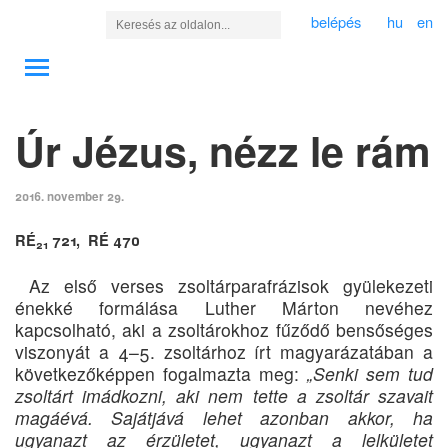
belépés
hu
en
Úr Jézus, nézz le rám
2016. november 29.
RÉ
721, RÉ 470
21
Az első verses zsoltárparafrázisok gyülekezeti
énekké formálása Luther Márton nevéhez
kapcsolható, aki a zsoltárokhoz fűződő bensőséges
viszonyát a 4–5. zsoltárhoz írt magyarázatában a
következőképpen fogalmazta meg:
„Senki sem tud
zsoltárt imádkozni, aki nem tette a zsoltár szavait
magáévá. Sajátjává lehet azonban akkor, ha
ugyanazt az érzületet, ugyanazt a lelkületet