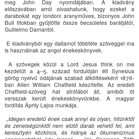
meg John Day nyomdájában. A kiadvány
előszavában arról olvashatunk, hogy ezeket a
darabokat egy londoni aranyműves, bizonyos John
Bull titokban gyűjtötte össze becsületes barátjától,
Guilielmo Damantól.
E kiadványból egy dallamot többféle szöveggel ma
is használnak az angol énekeskönyvek.
A szövegek közül a Lord Jesus think on me
kezdetűt a 4–5. század fordulóján élt Synesius
görög nyelvű ódájának szabad átköltéseként 1876-
ban Allen William Chatfield készítette. Az eredeti
Chatfield-szöveg hat strófából áll, amiből öt
versszak került énekeskönyvünkbe. A magyar
fordítás Áprily Lajos munkája.
„Idegen eredetű ének csak annyi és olyan, hitünktől
és zeneiségünktől nem elütő darab vehető fel, ami
keresztyén közkincs, és hiánya az ökumenizmus