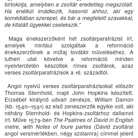
birtokolja, amelyben a zsoltár eredetileg megszólalt.
Ha enélkül imádkozik, hasonló ahhoz, aki egy
komédiában szerepel, és bár a megfelelő szavakkal,
de kitalált ügyekkel cselekszik.”
Maga énekszerzőként hét zsoltárparafrázist írt,
amelyek mintául szolgáltak a reformáció
énekszerzőinek a műfaj további műveléséhez. A
lutheri utat követve a reformáció minden
nyelvterületén készültek rímes zsoltárok, azaz
verses zsoltárparafrázisok a 16. századtól.
Angol nyelvű verses zsoltárparafrázisokat először
Thomas Sternhold, majd John Hopkins készített.
Erzsébet királynő udvari zenésze, William Damon
(kb. 1540–1591) az első zeneszerzők egyike volt, aki
néhány Sternhold- és Hopkins-zsoltárhoz dallamot
írt. Műve 1579-ben
The Psalmes of David in English
metre, with Notes of foure partes
(Dávid zsoltárai
angol versmértékben, négy szólamra) címmel jelent