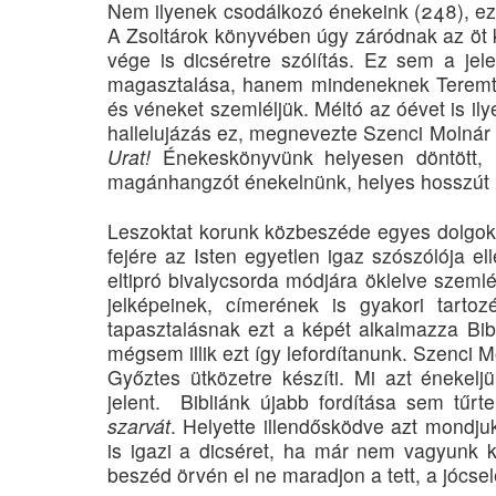
Nem ilyenek csodálkozó énekeink (248), eze
A Zsoltárok könyvében úgy záródnak az öt k
vége is dicséretre szólítás. Ez sem a je
magasztalása, hanem mindeneknek Teremtőjér
és véneket szemléljük. Méltó az óévet is il
hallelujázás ez, megnevezte Szenci Molnár 
Urat!
Énekeskönyvünk helyesen döntött, 
magánhangzót énekelnünk, helyes hosszút
Leszoktat korunk közbeszéde egyes dolgok 
fejére az Isten egyetlen igaz szószólója ell
eltipró bivalycsorda módjára öklelve szemlél
jelképeinek, címerének is gyakori tarto
tapasztalásnak ezt a képét alkalmazza Bib
mégsem illik ezt így lefordítanunk. Szenci 
Győztes ütközetre készíti. Mi azt énekel
jelent. Bibliánk újabb fordítása sem tűr
szarvát
. Helyette illendősködve azt mondj
is igazi a dicséret, ha már nem vagyunk 
beszéd örvén el ne maradjon a tett, a jócsele