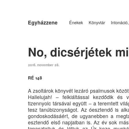
Egyházzene
Énekek
Könyvtár
Intonáció,
No, dicsérjétek m
2016. november 28.
RÉ 148
A zsoltárok könyvét lezáró psalmusok között
Hallelujah! – felkiáltással kezdődik és 
tizennyolc társával együtt – a teremtett vil
tesz tanúbizonyságot. Az óesztendő is alk
gondoskodásáért, de ugyanebben a megtar
esztendő első napjaiban is. Az év sok más 
tapasztaljuk és látjuk az Úr keze munk