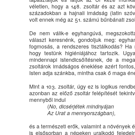
véletlen, hogy a 148. zsoltár és az azt k
századokban a hajnali imádság (latin szóv
volt ennek még az 51. számú bűnbánati zsolt
De nem válik-e egyhangúvá, megszokottá
választ keresnénk, gondoljuk meg: egyha
fogmosás, a rendszeres tisztálkodás? Ha n
hogy testünk higiéniájához tartozik. Ugy
mindennapi istendicsőítésnek, de a mega
zsoltárok imádságos éneklése azért fontos
Isten adja szánkba, mintha csak ő maga én
Mint a 103. zsoltár, úgy ez is logikus rendb
azonban az előző zsoltár felépítését tekint
mennyből indul
(
No, dicsérjétek mindnyájan
Az Urat a mennyországban),
és a természeti erők, valamint a növények és
is elsősorban a népeken uralkodó fejedelm