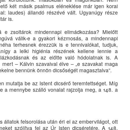
övető két másik psalmus eléneklése már igen korai
al: laudes) állandó részévé vált. Ugyanúgy része
ár is.
 e zsoltárok mindennapi elimádkozása? Mielőtt
ngúvá válik-e a gyakori kézmosás, a mindennapi
éha terhesnek érezzük is e tennivalókat, tudjuk,
anígy a lelki higiénia részének kellene lennie a
lázkodásnak és az előtte való hódolatnak is. A
, mert – Kálvin szavaival élve – „e szavakat maga
ekelne bennünk önnön dicsőségét magasztalva”.
en mutatja be az Istent dicsérő teremtettséget. Míg
ve a mennybe szálló vonalat rajzolja meg, a 148. a
 állatok felsorolása után éri el az embervilágot, ott
eket szólítva fel az Úr Isten dicséretére. A 148.