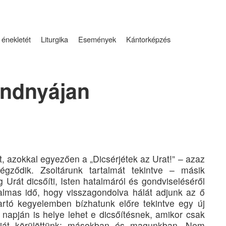
 énekletét
Liturgika
Események
Kántorképzés
indnyájan
, azokkal egyezően a „Dicsérjétek az Urat!” – azaz
végződik. Zsoltárunk tartalmát tekintve – másik
ág Urát dicsőíti, Isten hatalmáról és gondviseléséről
almas idő, hogy visszagondolva hálát adjunk az ő
tó kegyelemben bízhatunk előre tekintve egy új
napján is helye lehet e dicsőítésnek, amikor csak
áját körülöttünk: másokban és magunkban. Nem