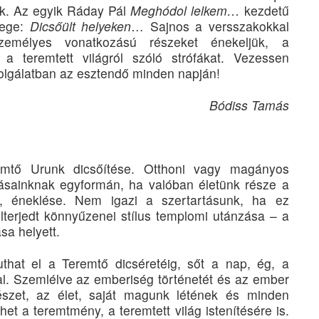
jük. Az egyik Ráday Pál
Meghódol lelkem…
kezdetű
vege:
Dicsőült helyeken
… Sajnos a versszakokkal
zemélyes vonatkozású részeket énekeljük, a
 a teremtett világról szóló strófákat. Vezessen
olgálatban az esztendő minden napján!
Bódiss Tamás
eremtő Urunk dicsőítése. Otthoni vagy magányos
ásainknak egyformán, ha valóban életünk része a
, éneklése. Nem igazi a szertartásunk, ha ez
elterjedt könnyűzenei stílus templomi utánzása – a
sa helyett.
uthat el a Teremtő dicséretéig, sőt a nap, ég, a
l. Szemlélve az emberiség történetét és az ember
mészet, az élet, saját magunk létének és minden
et a teremtmény, a teremtett világ istenítésére is.