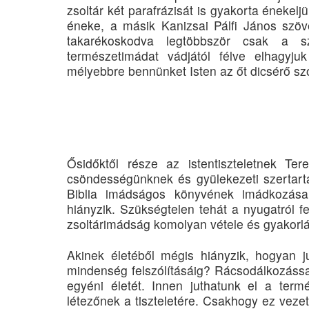
zsoltár két parafrázisát is gyakorta énekel
éneke, a másik Kanizsai Pálfi János szö
takarékoskodva legtöbbször csak a s
természetimádat vádjától félve elhagyjuk
mélyebbre bennünket Isten az őt dicsérő sz
Ősidőktől része az istentiszteletnek T
csöndességünknek és gyülekezeti szertart
Biblia imádságos könyvének imádkozása
hiányzik. Szükségtelen tehát a nyugatról f
zsoltárimádság komolyan vétele és gyakorlá
Akinek életéből mégis hiányzik, hogyan j
mindenség felszólításáig? Rácsodálkozássa
egyéni életét. Innen juthatunk el a ter
létezőnek a tiszteletére. Csakhogy ez vezeth