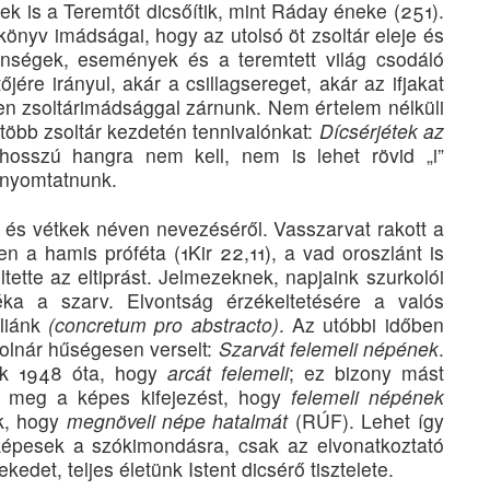
k is a Teremtőt dicsőítik, mint Ráday éneke (251).
önyv imádságai, hogy az utolsó öt zsoltár eleje és
lenségek, események és a teremtett világ csodáló
e irányul, akár a csillagsereget, akár az ifjakat
yen zsoltárimádsággal zárnunk. Nem értelem nélküli
több zsoltár kezdetén tennivalónkat:
Dícsérjétek az
hosszú hangra nem kell, nem is lehet rövid „i”
 nyomtatnunk.
és vétkek néven nevezéséről. Vasszarvat rakott a
en a hamis próféta (1Kir 22,11), a vad oroszlánt is
tette az eltiprást. Jelmezeknek, napjaink szur­kolói
zéka a szarv. Elvontság érzékeltetésére a valós
liánk
(concretum pro abstracto)
. Az utóbbi időben
Molnár hűségesen verselt:
Szarvát felemeli népének
.
jük 1948 óta, hogy
arcát felemeli
; ez bizony mást
te meg a képes kifejezést, hogy
felemeli népének
uk, hogy
megnöveli népe hatalmát
(RÚF). Lehet így
képesek a szókimondásra, csak az elvonatkoztató
kedet, teljes életünk Istent dicsérő tisztelete.